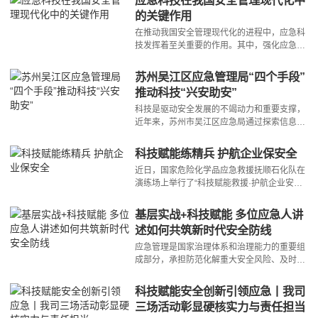
能力建设，弘扬科学家精神，营造人人讲安
的关键作用
全、个个会应急的浓厚氛围，树立热爱科学、
崇尚科学的社会风尚。应急管理部党委委员、
在推动我国安全管理现代化的进程中，应急科
副部长宋元明同志出席，科技部、人社部、中
技发挥着至关重要的作用。其中，强化应急管
科院、中国科协、国家自然科学基金委等相关
理装备技术的支撑作用是确保安全管理水平不
司局负责同志参加。今年5月20日至31
断提升的关键环节。► 强化装备技术支撑通过
苏州吴江区应急管理局“四个手段”
不断研发和创新，我们可以为应急管理人员提
推动科技“兴安助安”
供更加先进、高效的装备和技术支持，从而提
升应对突发事件的能力和水平。同时，这也是
科技是驱动安全发展的不竭动力和重要支撑，
实现我国安全管理现代化、保障人民群众生命
近年来，苏州市吴江区应急局通过探索信息化
财产安全的重要保障。► 推进现代化进程在推
建设、技防监管、机制建设、融合通讯等“四
进我国安全管理现代化的道路上，应急科
个手段”，创新推动科技“兴安助安”发展之路。
科技赋能练精兵 护航企业保安全
运用信息化手段提升安全监管能力。创新安全
近日，国家危险化学品应急救援抚顺石化队在
监管从传统“人防”到“人防+物防+技防”转变，
演练场上举行了“科技赋能救援·护航企业安全”
建设安全生产风险监测预警系统，实现危险化
专题开放日活动，吸引了社会各界人士及多家
学品、金属冶炼、粉尘涉爆、有限空间等重点
企业员工踊跃参与。在“真火淬炼”环节，从浓
行业领域企业重点风险的动态监管。通过对视
基层实战+科技赋能 多位应急人讲
烟翻滚的模拟地沟火灾爆发处置，到密闭空间
频、可燃气体浓度、压力、温度、
述如何共筑新时代安全防线
模拟泵房（集装箱）火灾的协同攻坚，再到烈
焰冲天的模拟油罐火灾科学扑救，三大实景演
应急管理是国家治理体系和治理能力的重要组
练层层递进，检验队员在复杂火场中运用科技
成部分，承担防范化解重大安全风险、及时应
装备实施精准打击、科学救援的硬核能力。在
对处置各类灾害事故的重要职责，同时也担负
“危化阻击战”环节，模拟化工装置氯
保护人民群众生命财产安全和维护社会稳定的
科技赋能安全创新引领应急丨我司
重要使命。6月12日，国新办举行“新征程上的
三场活动彰显硬核实力与责任担当
奋斗者”中外记者见面会，5位来自应急管理系