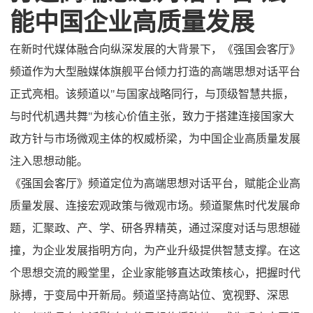
能中国企业高质量发展
在新时代媒体融合向纵深发展的大背景下，
《
强国会客厅
》
频道
作为大型融媒体旗舰平台倾力打造的高端思想对话平台
正式亮相。该
频道
以
"
与国家战略同行，与顶级智慧共振，
与时代机遇共舞
"
为核心价值主张，致力于搭建连接国家大
政方针与市场微观主体的权威桥梁，为中国企业高质量发展
注入思想动能。
《
强国会客厅
》
频道
定位为高端思想对话平台，赋能企业高
质量发展、连接宏观政策与微观市场。
频道
聚焦时代发展命
题，汇聚政、产、学、研各界精英，通过深度对话与思想碰
撞，为企业发展指明方向，为产业升级提供智慧支撑。在这
个思想交流的殿堂里，企业家能够直达政策核心，把握时代
脉搏，于变局中开新局。
频道
坚持高站位、宽视野、深思